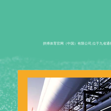
拼搏体育官网（中国）有限公司,位于九省