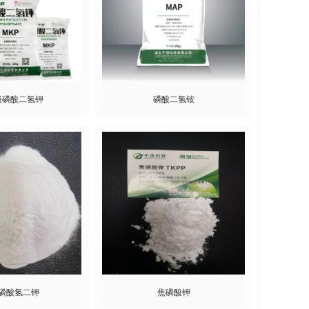
级磷酸二氢钾
磷酸二氢铵
磷酸氢二钾
焦磷酸钾