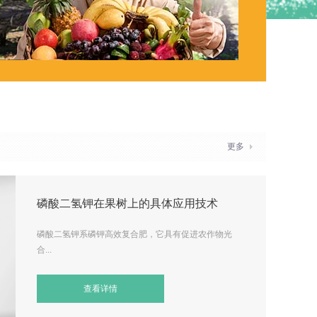
更多
磷酸二氢钾在果树上的具体应用技术
磷酸二氢钾系磷钾高效复合肥，它具有促进农作物光
合...
查看详情