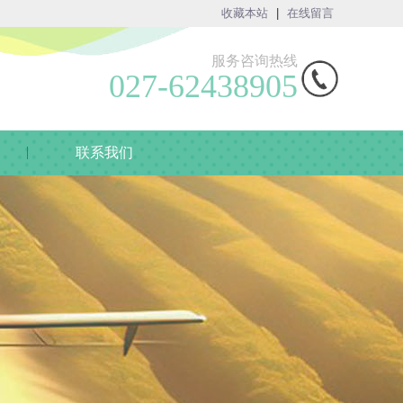
收藏本站
|
在线留言
服务咨询热线
027-62438905
联系我们