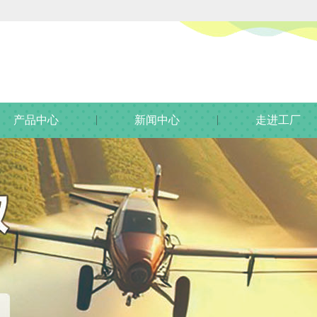
产品中心
新闻中心
走进工厂