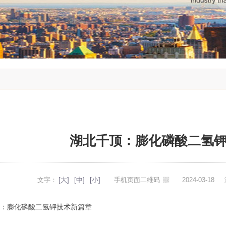
湖北千顶：膨化磷酸二氢
文字：
[大]
[中]
[小]
手机页面二维码
2024-03-18
：膨化磷酸二氢钾技术新篇章