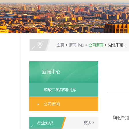
主页
>
新闻中心
>
公司新闻
> 湖北千顶：
新闻中心
磷酸二氢钾知识库
公司新闻
湖北千顶
行业知识
更多