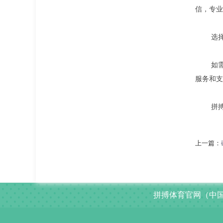
信，专业
选择湖
如需了解
服务和支
拼搏体
上一篇：
拼搏体育官网（中国