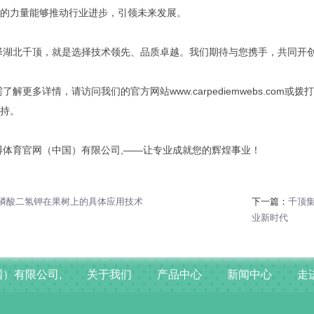
的力量能够推动行业进步，引领未来发展。
北千顶，就是选择技术领先、品质卓越。我们期待与您携手，共同开创
更多详情，请访问我们的官方网站www.carpediemwebs.com或拨打
持。
育官网（中国）有限公司,——让专业成就您的辉煌事业！
磷酸二氢钾在果树上的具体应用技术
下一篇：
千顶
业新时代
）有限公司,
关于我们
产品中心
新闻中心
走