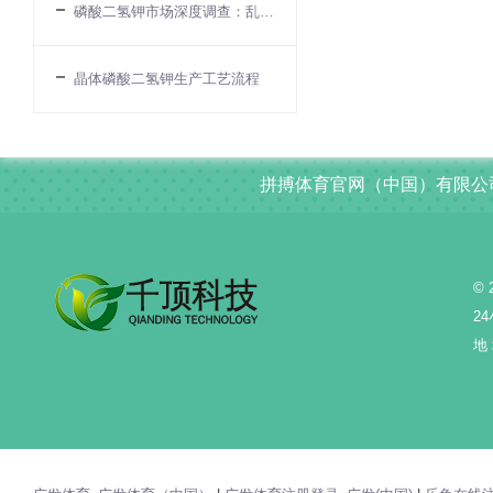
磷酸二氢钾市场深度调查：乱象揭示与真假辨别全攻略
晶体磷酸二氢钾生产工艺流程
拼搏体育官网（中国）有限公
©
24
地