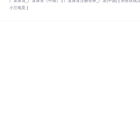
广发体育_广发体育（中国）
|
广发体育注册登录_广发(中国)
|
乐鱼在线
小兰电竞
|