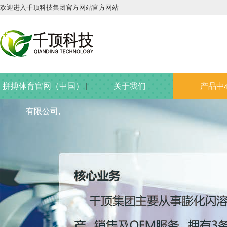
欢迎进入千顶科技集团官方网站官方网站
拼搏体育官网（中国）
关于我们
产品中
有限公司,